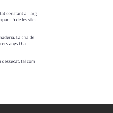
at constant al llarg
expansió de les viles
maderia. La cria de
rers anys i ha
i dessecat, tal com