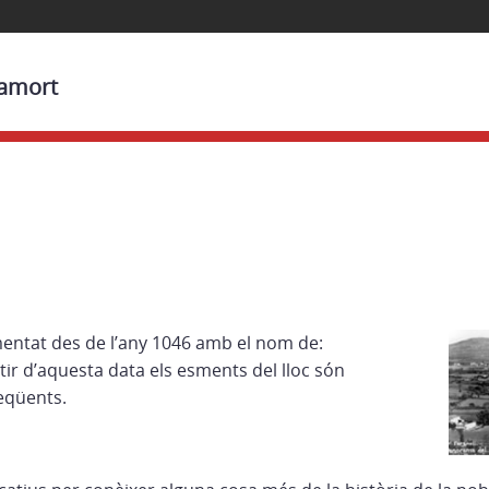
ramort
entat des de l’any 1046 amb el nom de:
r d’aquesta data els esments del lloc són
eqüents.