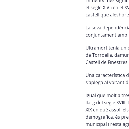
Esments més signifi
el segle XIV i en el
castell que aleshore
La seva dependència
conjuntament amb Pa
Ultramort tenia un ca
de Torroella, damu
Castell de Finestres
Una característica 
s’aplega al voltant d
Igual que molt altr
llarg del segle XVIII
XIX en què assolí el
demogràfica, és pr
municipal i resta a