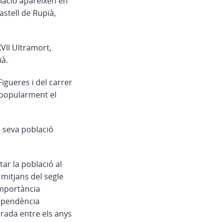
blació apareixen en
astell de Rupià,
VII Ultramort,
ià.
Figueres i del carrer
 popularment el
a seva població
ar la població al
a mitjans del segle
importància
dependència
erada entre els anys