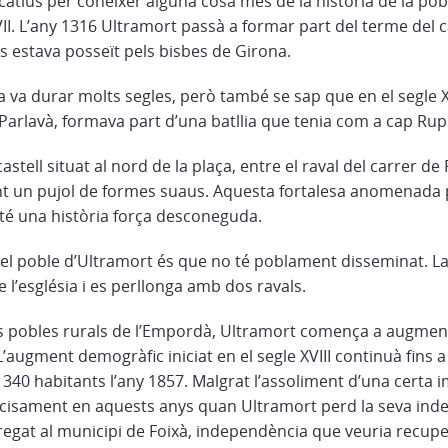
catius per conèixer alguna cosa més de la història de la po
 XVII. L’any 1316 Ultramort passà a formar part del terme del c
s estava posseït pels bisbes de Girona.
 va durar molts segles, però també se sap que en el segle X
rlavà, formava part d’una batllia que tenia com a cap Rup
stell situat al nord de la plaça, entre el raval del carrer de 
nt un pujol de formes suaus. Aquesta fortalesa anomenada
 té una història força desconeguda.
del poble d’Ultramort és que no té poblament disseminat. L
e l’església i es perllonga amb dos ravals.
es pobles rurals de l’Empordà, Ultramort comença a augment
. L’augment demogràfic iniciat en el segle XVIII continuà fins 
s 340 habitants l’any 1857. Malgrat l’assoliment d’una certa 
ecisament en aquests anys quan Ultramort perd la seva in
gregat al municipi de Foixà, independència que veuria recup