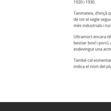
1920 i 1930.
Tanmateix, d’ençà qu
de tot el segle segu
més industrials i tur
Ultramort encara té 
bestiar boví i porcí
esdevingut una activ
També cal esmentar q
indica el nom del pla