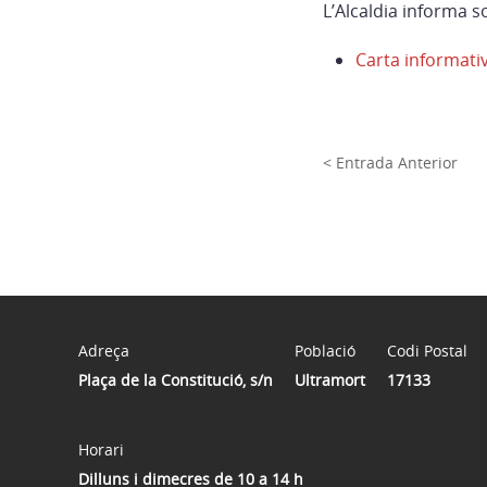
L’Alcaldia informa s
Carta informati
< Entrada Anterior
Adreça
Població
Codi Postal
Plaça de la Constitució, s/n
Ultramort
17133
Horari
Dilluns i dimecres de 10 a 14 h