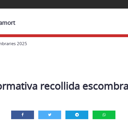
ramort
ombraries 2025
ormativa recollida escombr