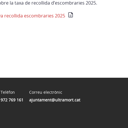
obre la taxa de recollida d’escombraries 2025.
va recollida escombraries 2025
Telèfon
Correu electrònic
972 769 161
ajuntament@ultramort.cat