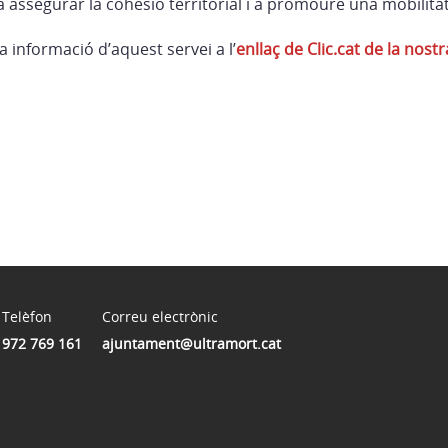
 a assegurar la cohesió territorial i a promoure una mobilita
a informació d’aquest servei a l’
enllaç de Clic.cat de la nos
Telèfon
Correu electrònic
972 769 161
ajuntament@ultramort.cat