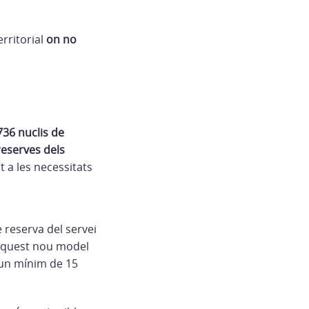
erritorial
on no
736 nuclis de
reserves dels
t a les necessitats
 reserva del servei
. Aquest nou model
a un mínim de 15