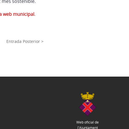
t més sostenible.
tra web municipal
.
Entrada Posterior >
Web oficial de
l'Ajuntament