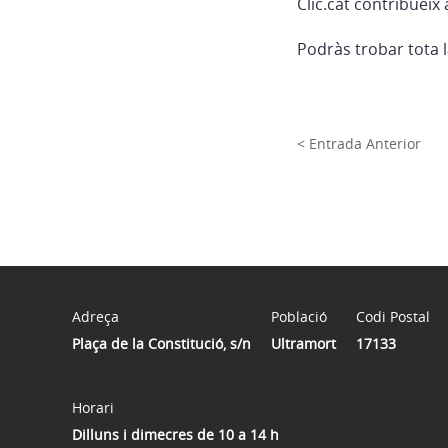
Clic.cat contribueix
Podràs trobar tota l
< Entrada Anterior
Adreça
Població
Codi Postal
Plaça de la Constitució, s/n
Ultramort
17133
Horari
Dilluns i dimecres de 10 a 14 h